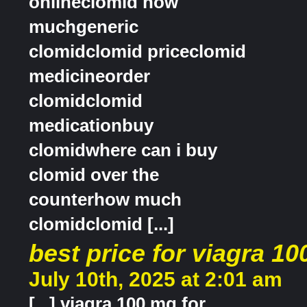
onlineclomid how
muchgeneric
clomidclomid priceclomid
medicineorder
clomidclomid
medicationbuy
clomidwhere can i buy
clomid over the
counterhow much
clomidclomid [...]
best price for viagra 1
July 10th, 2025 at 2:01 am
[...] viagra 100 mg for