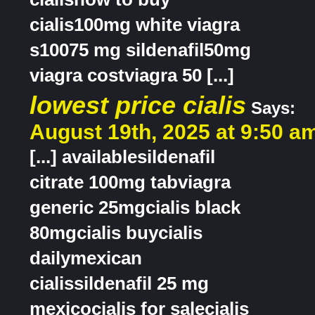
cialis100mg white viagra
s10075 mg sildenafil50mg
viagra costviagra 50 [...]
lowest price cialis
Says:
August 19th, 2025 at 9:50 a
[...] availablesildenafil
citrate 100mg tabviagra
generic 25mgcialis black
80mgcialis buycialis
dailymexican
cialissildenafil 25 mg
mexicocialis for salecialis